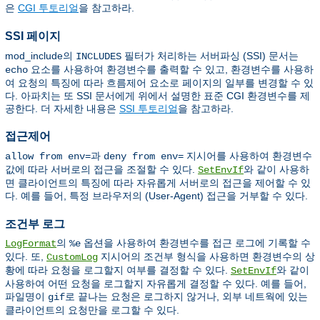
은
CGI 투토리얼
을 참고하라.
SSI 페이지
mod_include의
필터가 처리하는 서버파싱 (SSI) 문서는
INCLUDES
요소를 사용하여 환경변수를 출력할 수 있고, 환경변수를 사용하
echo
여 요청의 특징에 따라 흐름제어 요소로 페이지의 일부를 변경할 수 있
다. 아파치는 또 SSI 문서에게 위에서 설명한 표준 CGI 환경변수를 제
공한다. 더 자세한 내용은
SSI 투토리얼
을 참고하라.
접근제어
과
지시어를 사용하여 환경변수
allow from env=
deny from env=
값에 따라 서버로의 접근을 조절할 수 있다.
와 같이 사용하
SetEnvIf
면 클라이언트의 특징에 따라 자유롭게 서버로의 접근을 제어할 수 있
다. 예를 들어, 특정 브라우저의 (User-Agent) 접근을 거부할 수 있다.
조건부 로그
의
옵션을 사용하여 환경변수를 접근 로그에 기록할 수
LogFormat
%e
있다. 또,
지시어의 조건부 형식을 사용하면 환경변수의 상
CustomLog
황에 따라 요청을 로그할지 여부를 결정할 수 있다.
와 같이
SetEnvIf
사용하여 어떤 요청을 로그할지 자유롭게 결정할 수 있다. 예를 들어,
파일명이
로 끝나는 요청은 로그하지 않거나, 외부 네트웍에 있는
gif
클라이언트의 요청만을 로그할 수 있다.