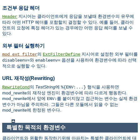
조건부 응답 헤더
지시어는 클라이언트에게 응답을 보낼때 환경변수의 유무에
Header
따라 어떤 HTTP 헤더를 포함할지 결정할 수 있다. 예를 들어, 클라이
언트의 요청에 특정 헤더가 있는 경우에만 어떤 응답 헤더를 보낼 수
있다.
외부 필터 실행하기
의
지시어로 설정한 외부 필터를
mod_ext_filter
ExtFilterDefine
와
옵션을 사용하여 환경변수에 따라 선택
disableenv=
enableenv=
적으로 실행할 수 있다.
URL 재작성(Rewriting)
의
TestString
에
형식을 사용하면
RewriteCond
%{ENV:...}
mod_rewrite의 재작성 엔진이 환경변수에 따라 다르게 행동한다.
mod_rewrite에서 앞에
를 붙이지않고 접근하는 변수는 실제 환경
ENV:
변수가 아님을 주의하라. 그들은 다른 모듈에서 읽을 수 없는
mod_rewrite에 한정된 변수다.
특별한 목적의 환경변수
클라이언트와 원활한 동작하기위해 아파치는 특별한 클라이언트에 대