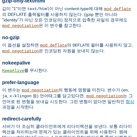
gzip-only-text/html
값이 "1"이면
이 아닌 content-type에 대해
text/html
mod_deflate
의 DEFLATE 출력필터를 사용하지 않는다. (gzip 뿐만 아니라
"identity"가 아닌 모든 인코딩의) 정적으로 압축한 파일의 경우에도
은 이 변수를 참고한다.
mod_negotiation
no-gzip
이 옵션을 설정하면
의
필터를 사용하지 않고,
mod_deflate
DEFLATE
은 인코딩된 자원을 보내지 않는다.
mod_negotiation
nokeepalive
를 무시한다.
KeepAlive
prefer-language
이 변수는
의 행동에 영향을 미친다. 변수가 (
,
mod_negotiation
en
,
등) 언어태그를 담고있다면,
는 그
ja
x-klingon
mod_negotiation
언어로 된 변형을 보내길 시도한다. 그런 변형이 없다면 일반적인
협상
과정을 시작한다.
redirect-carefully
서버가 더 조심히 클라이언트에게 리다이렉션을 보낸다. 보통 리다이
렉션을 처리하는데 문제가 있는 클라이언트을 위해 사용한다. 원래