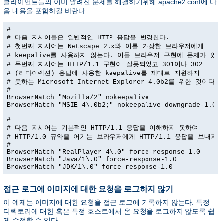
클라이언트들의 이미 알려진 문제를 해결하기위해 apache2.conf에 다
음 내용을 포함하길 바란다.
#

# 다음 지시어들은 일반적인 HTTP 응답을 변경한다.

# 첫번째 지시어는 Netscape 2.x와 이를 가장한 브라우저에게

# keepalive를 사용하지 않는다. 이들 브라우저 구현에 문제가 있다
# 두번째 지시어는 HTTP/1.1 구현이 잘못되었고 301이나 302

# (리다이렉션) 응답에 사용한 keepalive를 제대로 지원하지

# 못하는 Microsoft Internet Explorer 4.0b2를 위한 것이다.

#

BrowserMatch "Mozilla/2" nokeepalive

BrowserMatch "MSIE 4\.0b2;" nokeepalive downgrade-1.0 f
#

# 다음 지시어는 기본적인 HTTP/1.1 응답을 이해하지 못하여

# HTTP/1.0 규약을 어기는 브라우저에게 HTTP/1.1 응답을 보내지 
#

BrowserMatch "RealPlayer 4\.0" force-response-1.0

BrowserMatch "Java/1\.0" force-response-1.0

BrowserMatch "JDK/1\.0" force-response-1.0
접근 로그에 이미지에 대한 요청을 로그하지 않기
이 예제는 이미지에 대한 요청을 접근 로그에 기록하지 않는다. 특정
디렉토리에 대한 혹은 특정 호스트에서 온 요청을 로그하지 않도록 쉽
게 수정할 수 있다.