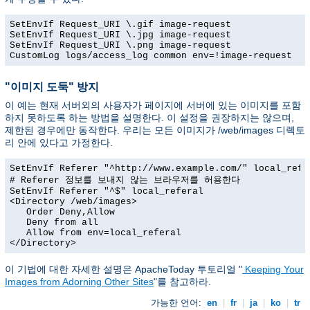
SetEnvIf Request_URI \.gif image-request

SetEnvIf Request_URI \.jpg image-request

SetEnvIf Request_URI \.png image-request

CustomLog logs/access_log common env=!image-request
"이미지 도둑" 방지
이 예는 현재 서버외의 사용자가 페이지에 서버에 있는 이미지를 포함
하지 못하도록 하는 방법을 설명한다. 이 설정을 권장하지는 않으며,
제한된 경우에만 동작한다. 우리는 모든 이미지가 /web/images 디렉토
리 안에 있다고 가정한다.
SetEnvIf Referer "^http://www.example.com/" local_refer
# Referer 정보를 보내지 않는 브라우저를 허용한다

SetEnvIf Referer "^$" local_referal

<Directory /web/images>

   Order Deny,Allow

   Deny from all

   Allow from env=local_referal

</Directory>
이 기법에 대한 자세한 설명은 ApacheToday 투토리얼 "
Keeping Your
Images from Adorning Other Sites
"를 참고하라.
가능한 언어:
en
|
fr
|
ja
|
ko
|
tr