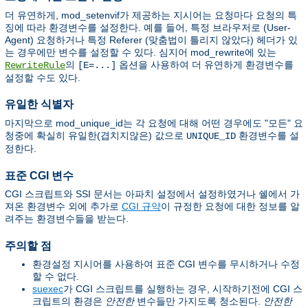
더 유연하게, mod_setenvif가 제공하는 지시어는 요청마다 요청의 특
징에 따라 환경변수를 설정한다. 예를 들어, 특정 브라우저로 (User-
Agent) 요청하거나 특정 Referer (맞춤법이 틀리지 않았다) 헤더가 있
는 경우에만 변수를 설정할 수 있다. 심지어 mod_rewrite에 있는
의
옵션을 사용하여 더 유연하게 환경변수를
RewriteRule
[E=...]
설정할 수도 있다.
유일한 식별자
마지막으로 mod_unique_id는 각 요청에 대해 어떤 경우에도 "모든" 요
청중에 확실히 유일한(겹치지않은) 값으로
환경변수를 설
UNIQUE_ID
정한다.
표준 CGI 변수
CGI 스크립트와 SSI 문서는 아파치 설정에서 설정하였거나 쉘에서 가
져온 환경변수 외에 추가로
CGI 규약
이 규정한 요청에 대한 정보를 알
려주는 환경변수들을 받는다.
주의할 점
환경설정 지시어를 사용하여 표준 CGI 변수를 무시하거나 수정
할 수 없다.
suexec
가 CGI 스크립트를 실행하는 경우, 시작하기전에 CGI 스
크립트의 환경은
안전한
변수들만 가지도록 청소된다.
안전한