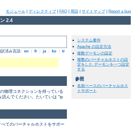
モジュール
|
ディレクティブ
|
FAQ
|
用語
|
サイトマップ
|
Report a bug
 2.4
システム要件
Apache の設定方法
翻訳済み言語:
en
|
fr
|
ja
|
ko
|
tr
複数デーモンの設定
複数のバーチャルホストの設
定をした デーモンを一つ設定
する
参照
名前ベースのバーチャルホス
トサポート
の物理コネクションを持っている
んでください。たいていは "ip
すべてのバーチャルホストをサポー