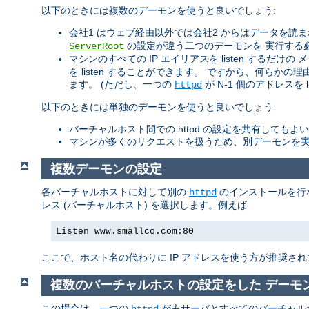
以下のときには複数のデーモンを使うと良いでしょう:
会社1 はウェブ経由以外では会社2 からはデータを
の設定が違う二つのデーモンを 実行する
ServerRoot
マシンのすべての IP エイリアスを listen するだ
を listen することができます。 ですから、何らかの理
ます。 (ただし、一つの
が N-1 個のアドレスを l
httpd
以下のときには単独のデーモンを使うと良いでしょう:
バーチャルホスト間での httpd の設定を共有してもよ
マシンが多くのリクエストを扱うため、別デーモンを実
複数デーモンの設定
各バーチャルホストに対して別の
のインストールを行
httpd
レス (バーチャルホスト) を選択します。例えば
Listen www.smallco.com:80
ここで、ホスト名の代わりに IP アドレスを使う方が推奨され
複数のバーチャルホストの設定をした デーモ
この場合は、一つの
が主サーバとすべてのバーチャル
httpd