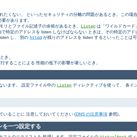
読まれたくない、 といったセキュリティの分離の問題があるとき。この場
必要があります。
けの メモリとファイル記述子の余裕があるとき。
は「ワイルドカード
Listen
由で特定のアドレスを listen しなけばならない ときは、その特定のアドレ
isten し、 別の
が残りのアドレスを listen するといったことは
httpd
いとき。
行することによる 性能の低下の影響が著しいとき。
ないます。 設定ファイル中の
ディレクティブを使って、 各イン
Listen
ていることに 注意しておいてください (
DNS の注意事項
参照)。
ンを一つ設定する
ホストのリクエストを 処理します。設定ファイルの
ディ
VirtualHost