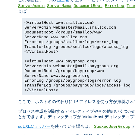
,
,
,
,
ServerAdmin
ServerName
DocumentRoot
ErrorLog
Tra
えば
<VirtualHost www.smallco.com>
ServerAdmin webmaster@mail.smallco.com
DocumentRoot /groups/smallco/www
ServerName www.smallco.com
ErrorLog /groups/smallco/logs/error_log
TransferLog /groups/smallco/logs/access_log
</VirtualHost>
<VirtualHost www.baygroup.org>
ServerAdmin webmaster@mail.baygroup.org
DocumentRoot /groups/baygroup/www
ServerName www.baygroup.org
ErrorLog /groups/baygroup/logs/error_log
TransferLog /groups/baygroup/logs/access_log
</VirtualHost>
ここで、ホスト名の代わりに IP アドレスを使う方が推奨され
プロセス生成を制御するディレクティブやその他のいくつかの
とができます。ディレクティブが VirtualHost ディレク
suEXECラッパー
を使っている場合は、
デ
SuexecUserGroup