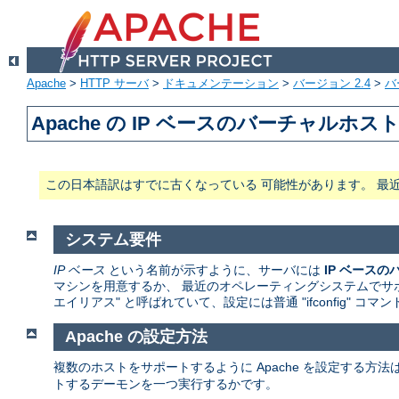
Apache
>
HTTP サーバ
>
ドキュメンテーション
>
バージョン 2.4
>
バ
Apache の IP ベースのバーチャルホ
この日本語訳はすでに古くなっている 可能性があります。 最
システム要件
IP ベース
という名前が示すように、サーバには
IP ベース
マシンを用意するか、 最近のオペレーティングシステムでサポ
エイリアス" と呼ばれていて、設定には普通 "ifconfig" コ
Apache の設定方法
複数のホストをサポートするように Apache を設定する方
トするデーモンを一つ実行するかです。