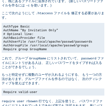
く、既にあるファイルに追加されています。 (新しいパスワードファ
イルを作るには
を使います。)
-c
ここで次のようにして
ファイルを 修正する必要がありま
.htaccess
す。
AuthType Basic
AuthName "By Invitation Only"
# Optional line:
AuthBasicProvider file
AuthUserFile /usr/local/apache/passwd/passwords
AuthGroupFile /usr/local/apache/passwd/groups
Require group GroupName
これで、グループ
にリストされていて、
ファ
GroupName
password
イルにエントリがある人は、 正しいパスワードをタイプすれば入る
ことができるでしょう。
もっと特定せずに複数のユーザが入れるようにする、 もう一つの方
法があります。グループファイルを作るのではなく、 次のディレク
ティブを使えばできます。
Require valid-user
行でなく、上記を使うと、 パスワードファ
require user rbowen
イルにリストされている人であれば誰でも 許可されます。 単にパス