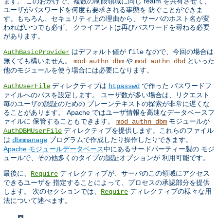
ます。 このおかげで、複数の制限領域に同じ realm を共有させて、
ユーザがパスワードを何度も要求される事態を 防ぐことができま
す。もちろん、セキュリティ上の理由から、 サーバのホスト名が変
わればいつでも必ず、 クライアントは再びパスワードを尋ねる必要
があります。
はデフォルト値が
なので、今回の場合は
AuthBasicProvider
file
無くても構いません。
や
といった
mod_authn_dbm
mod_authn_dbd
他のモジュールを使う場合には必要になります。
ディレクティブは
で作った パスワードフ
AuthUserFile
htpasswd
ァイルへのパスを設定します。 ユーザ数が多い場合は、リクエスト
毎のユーザの認証のための プレーンテキストの探索が非常に遅くな
ることがあります。 Apache ではユーザ情報を高速なデータベースフ
ァイルに 保管することもできます。
モジュールが
mod_authn_dbm
ディレクティブを提供します。これらのファイル
AuthDBMUserFile
は
プログラムで作成したり操作したりできます。
dbmmanage
Apache モジュールデータベース
中にあるサードパーティー製の モジ
ュールで、その他多くのタイプの認証オプションが 利用可能です。
最後に、
ディレクティブが、サーバのこの領域にアクセス
Require
できるユーザを 指定することによって、プロセスの承認部分を提供
します。 次のセクションでは、
ディレクティブの様々な用
Require
法について述べます。