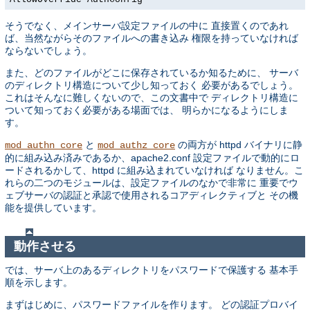
そうでなく、メインサーバ設定ファイルの中に 直接置くのであれ
ば、当然ながらそのファイルへの書き込み 権限を持っていなければ
ならないでしょう。
また、どのファイルがどこに保存されているか知るために、 サーバ
のディレクトリ構造について少し知っておく 必要があるでしょう。
これはそんなに難しくないので、この文書中で ディレクトリ構造に
ついて知っておく必要がある場面では、 明らかになるようにしま
す。
と
の両方が httpd バイナリに静
mod_authn_core
mod_authz_core
的に組み込み済みであるか、apache2.conf 設定ファイルで動的にロ
ードされるかして、httpd に組み込まれていなければ なりません。こ
れらの二つのモジュールは、設定ファイルのなかで非常に 重要でウ
ェブサーバの認証と承認で使用されるコアディレクティブと その機
能を提供しています。
動作させる
では、サーバ上のあるディレクトリをパスワードで保護する 基本手
順を示します。
まずはじめに、パスワードファイルを作ります。 どの認証プロバイ