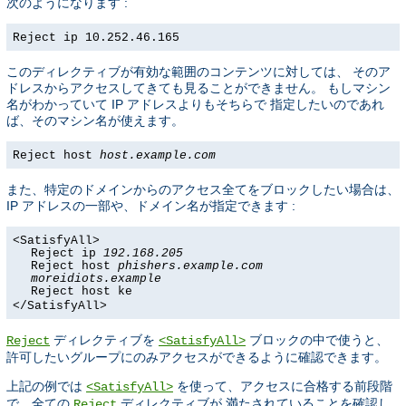
次のようになります :
Reject ip 10.252.46.165
このディレクティブが有効な範囲のコンテンツに対しては、 そのア
ドレスからアクセスしてきても見ることができません。 もしマシン
名がわかっていて IP アドレスよりもそちらで 指定したいのであれ
ば、そのマシン名が使えます。
Reject host
host.example.com
また、特定のドメインからのアクセス全てをブロックしたい場合は、
IP アドレスの一部や、ドメイン名が指定できます :
<SatisfyAll>
Reject ip
192.168.205
Reject host
phishers.example.com
moreidiots.example
Reject host ke
</SatisfyAll>
ディレクティブを
ブロックの中で使うと、
Reject
<SatisfyAll>
許可したいグループにのみアクセスができるように確認できます。
上記の例では
を使って、アクセスに合格する前段階
<SatisfyAll>
で、全ての
ディレクティブが 満たされていることを確認し
Reject