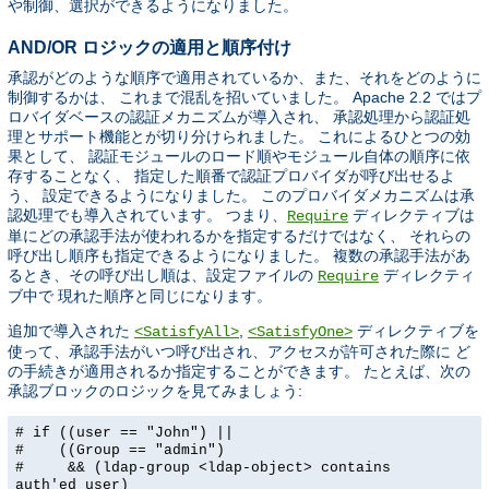
や制御、選択ができるようになりました。
AND/OR ロジックの適用と順序付け
承認がどのような順序で適用されているか、また、それをどのように
制御するかは、 これまで混乱を招いていました。 Apache 2.2 ではプ
ロバイダベースの認証メカニズムが導入され、 承認処理から認証処
理とサポート機能とが切り分けられました。 これによるひとつの効
果として、 認証モジュールのロード順やモジュール自体の順序に依
存することなく、 指定した順番で認証プロバイダが呼び出せるよ
う、 設定できるようになりました。 このプロバイダメカニズムは承
認処理でも導入されています。 つまり、
ディレクティブは
Require
単にどの承認手法が使われるかを指定するだけではなく、 それらの
呼び出し順序も指定できるようになりました。 複数の承認手法があ
るとき、その呼び出し順は、設定ファイルの
ディレクティ
Require
ブ中で 現れた順序と同じになります。
追加で導入された
,
ディレクティブを
<SatisfyAll>
<SatisfyOne>
使って、承認手法がいつ呼び出され、アクセスが許可された際に ど
の手続きが適用されるか指定することができます。 たとえば、次の
承認ブロックのロジックを見てみましょう:
# if ((user == "John") ||
# ((Group == "admin")
# && (ldap-group <ldap-object> contains
auth'ed_user)