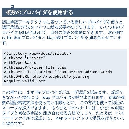
複数のプロバイダを使用する
認証承認アーキテクチャに基づいている新しいプロバイダを使うと、
認証承認の方法をひとつに縛る必要がなくなります。 いくつものプ
ロバイダを組み合わせて、自分の望みの挙動にできます。 次の例で
は file 認証プロバイダと ldap 認証プロバイダを 組み合わせていま
す。
<Directory /www/docs/private>
AuthName "Private"
AuthType Basic
AuthBasicProvider file ldap
AuthUserFile /usr/local/apache/passwd/passwords
AuthLDAPURL ldap://ldaphost/o=yourorg
Require valid-user
この例では、まず file プロバイダがユーザ認証を試みます。 認証で
きなかった場合には、ldap プロバイダが呼び出されます。 組織で複
数の認証格納方法を使っている際などに、 この方法を使って認証の
スコープを拡大できます。 もうひとつのシナリオは、ひとつの認証
タイプと異なる承認を 組み合わせる方法でしょう。たとえば、パス
ワードファイルで認証して、 ldap ディレクトリで承認を行うといっ
た場合です。