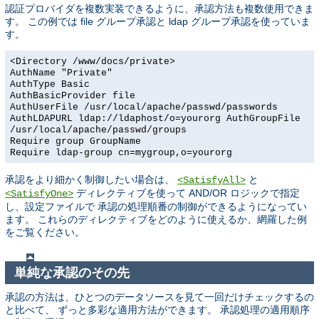
認証プロバイダを複数実装できるように、承認方法も複数使用できま
す。 この例では file グループ承認と ldap グループ承認を使っていま
す。
<Directory /www/docs/private>
AuthName "Private"
AuthType Basic
AuthBasicProvider file
AuthUserFile /usr/local/apache/passwd/passwords
AuthLDAPURL ldap://ldaphost/o=yourorg AuthGroupFile
/usr/local/apache/passwd/groups
Require group GroupName
Require ldap-group cn=mygroup,o=yourorg
承認をより細かく制御したい場合は、
と
<SatisfyAll>
ディレクティブを使って AND/OR ロジックで指定
<SatisfyOne>
し、設定ファイルで 承認の処理順番の制御ができるようになってい
ます。 これらのディレクティブをどのように使えるか、網羅した例
をご覧ください。
単純な承認のその先
承認の方法は、ひとつのデータソースを見て一回だけチェックするの
と比べて、 ずっと多彩な適用方法ができます。 承認処理の適用順序