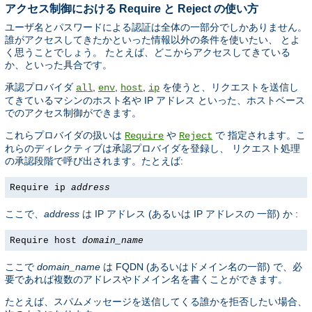
アクセス制御における Require と Reject の使い方
ユーザ名とパスワードによる認証は全体の一部分でしかありません。
誰がアクセスしてきたかといった情報以外の条件を使いたい、 とよ
く思うことでしょう。 たとえば、どこからアクセスしてきている
か、といった具合です。
承認プロバイダ
,
,
,
を使うと、リクエストを送信し
all
env
host
ip
てきているマシンのホスト名や IP アドレス といった、ホストベース
でのアクセス制御ができます。
これらプロバイダの扱いは
や
で 指定されます。こ
Require
Reject
れらのディレクティブは承認プロバイダを登録し、 リクエスト処理
の承認段階で呼び出されます。たとえば:
Require ip
address
ここで、
address
は IP アドレス (あるいは IP アドレスの 一部) か :
Require host
domain_name
ここで
domain_name
は FQDN (あるいはドメイン名の一部) で、必
要であれば複数のアドレスやドメイン名を書くことができます。
たとえば、スパムメッセージを送信してくる誰かを拒否したい場合、