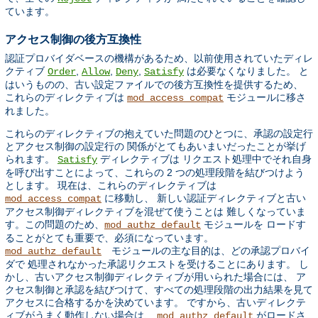
ています。
アクセス制御の後方互換性
認証プロバイダベースの機構があるため、以前使用されていたディレ
クティブ
,
,
,
は必要なくなりました。 と
Order
Allow
Deny
Satisfy
はいうものの、古い設定ファイルでの後方互換性を提供するため、
これらのディレクティブは
モジュールに移さ
mod_access_compat
れました。
これらのディレクティブの抱えていた問題のひとつに、承認の設定行
とアクセス制御の設定行の 関係がとてもあいまいだったことが挙げ
られます。
ディレクティブは リクエスト処理中でそれ自身
Satisfy
を呼び出すことによって、これらの 2 つの処理段階を結びつけよう
とします。 現在は、これらのディレクティブは
に移動し、 新しい認証ディレクティブと古い
mod_access_compat
アクセス制御ディレクティブを混ぜて使うことは 難しくなっていま
す。この問題のため、
モジュールを ロードす
mod_authz_default
ることがとても重要で、必須になっています。
モジュールの主な目的は、どの承認プロバイ
mod_authz_default
ダで 処理されなかった承認リクエストを受けることにあります。 し
かし、古いアクセス制御ディレクティブが用いられた場合には、 ア
クセス制御と承認を結びつけて、すべての処理段階の出力結果を見て
アクセスに合格するかを決めています。 ですから、古いディレクテ
ィブがうまく動作しない場合は、
がロードさ
mod_authz_default