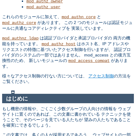
mod_authz_owner
mod_authz_user
これらのモジュールに加えて、
と
mod_authn_core
があります。 この 2 つのモジュールは認証モジュ
mod_authz_core
ールに共通なコアディレクティブを 実装しています。
は認証プロバイダと承認プロバイダの 両方の機
mod_authnz_ldap
能を持っています。
はホスト名、IP アドレスや
mod_authz_host
リクエストの特徴に基づいたアクセス制御を行いますが、 認証プロ
バイダのシステムの一部ではありません。 mod_access との後方互
換性のため、 新しいモジュールの
がありま
mod_access_compat
す。
様々なアクセス制御の行ない方については、
アクセス制御
の方法を
ご覧ください。
はじめに
もし機密の情報や、ごくごく少数グループの人向けの情報を ウェブ
サイトに置くのであれば、この文書に書かれている テクニックを使
うことで、そのページを見ている人たちが 望みの人たちであること
を確実にできるでしょう。
この文書では、多くの人が採用するであろう、 ウェブサイトの一部