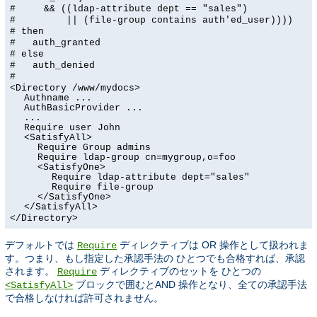
# && ((ldap-attribute dept == "sales")
# || (file-group contains auth'ed_user))))
# then
# auth_granted
# else
# auth_denied
#
<Directory /www/mydocs>
Authname ...
AuthBasicProvider ...
...
Require user John
<SatisfyAll>
Require Group admins
Require ldap-group cn=mygroup,o=foo
<SatisfyOne>
Require ldap-attribute dept="sales"
Require file-group
</SatisfyOne>
</SatisfyAll>
</Directory>
デフォルトでは
ディレクティブは OR 操作として扱われま
Require
す。つまり、もし指定した承認手法の ひとつでも合格すれば、承認
されます。
ディレクティブのセットを ひとつの
Require
ブロックで囲むとAND 操作となり、全ての承認手法
<SatisfyAll>
で合格しなければ許可されません。