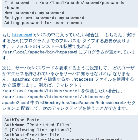
# htpasswd -c /usr/local/apache/passwd/passwords
rbowen
New password: mypassword
Re-type new password: mypassword
Adding password for user rbowen
もし
がパスの中に入っていない場合は、 もちろん、実行
htpasswd
するためにプログラムまでのフルパスを タイプする必要がありま
す。デフォルトのインストール状態であれば、
にプログラムが置かれていま
/usr/local/apache/bin/htpasswd
す。
次に、サーバがパスワードを要求するように設定して、 どのユーザ
がアクセスを許されているかをサーバに知らせなければ なりませ
ん。
を編集するか
ファイルを使用する
apache2.conf
.htaccess
かで 設定します。例えば、ディレクトリ
を保護したい場合は、
/usr/local/apache/htdocs/secret
か
/usr/local/apache/htdocs/secret/.htaccess
apache2.conf 中の <Directory /usr/local/apache/htdocs/secret> セク
ションに 配置して、次のディレクティブを使うことができます。
AuthType Basic
AuthName "Restricted Files"
# (Following line optional)
AuthBasicProvider file