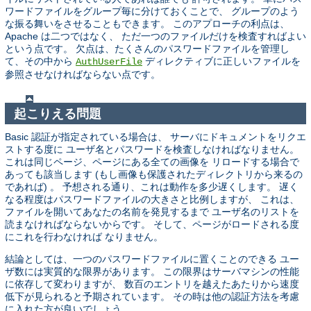
ワードファイルをグループ毎に分けておくことで、 グループのよう
な振る舞いをさせることもできます。 このアプローチの利点は、
Apache は二つではなく、 ただ一つのファイルだけを検査すればよい
という点です。 欠点は、たくさんのパスワードファイルを管理し
て、その中から
ディレクティブに正しいファイルを
AuthUserFile
参照させなければならない点です。
起こりえる問題
Basic 認証が指定されている場合は、 サーバにドキュメントをリクエ
ストする度に ユーザ名とパスワードを検査しなければなりません。
これは同じページ、ページにある全ての画像を リロードする場合で
あっても該当します (もし画像も保護されたディレクトリから来るの
であれば) 。 予想される通り、これは動作を多少遅くします。 遅く
なる程度はパスワードファイルの大きさと比例しますが、 これは、
ファイルを開いてあなたの名前を発見するまで ユーザ名のリストを
読まなければならないからです。 そして、ページがロードされる度
にこれを行わなければ なりません。
結論としては、一つのパスワードファイルに置くことのできる ユー
ザ数には実質的な限界があります。 この限界はサーバマシンの性能
に依存して変わりますが、 数百のエントリを越えたあたりから速度
低下が見られると予期されています。 その時は他の認証方法を考慮
に入れた方が良いでしょう。